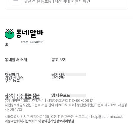
19일 전
활동
보통 1시간 이내 지원서 확인
홈
동네알바 소개
공고 보기
채용하기
공지사항
기업 서비스
고객센터
쿠폰 등록
사장님 자주 묻는 질문
앱 다운로드
알바님 자주 묻는 질문
(주) 사람인 | 대표이사 황현순 | 사업자등록번호 113-86-00917 
직업정보제공사업신고번호 서울 관악 제2005-6호 | 통신판매업신고번호 제2025-서울강
서-0847호
서울특별시 강서구 공항대로 165, C동 11층(마곡동, 원그로브) | help@saramin.co.kr
이용약관
위치기반서비스 이용약관
개인정보처리방침