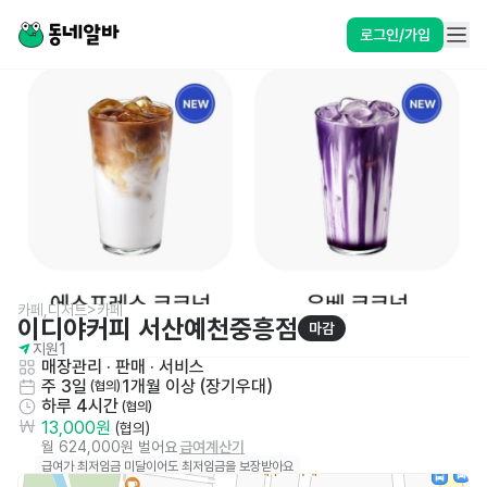
로그인/가입
카페,디저트>카페
이디야커피 서산예천중흥점
마감
지원
1
매장관리 · 판매
 · 
서비스
주 3일
1개월 이상 (장기우대)
 (협의)
하루 4시간
 (협의)
13,000원
 (협의)
월 624,000원 벌어요
급여계산기
급여가 최저임금 미달이어도 최저임금을 보장받아요