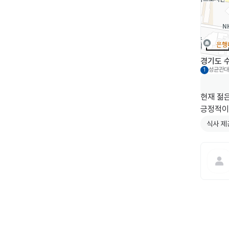
경기도 수
성균관대
1
현재 젊
긍정적이
식사 제