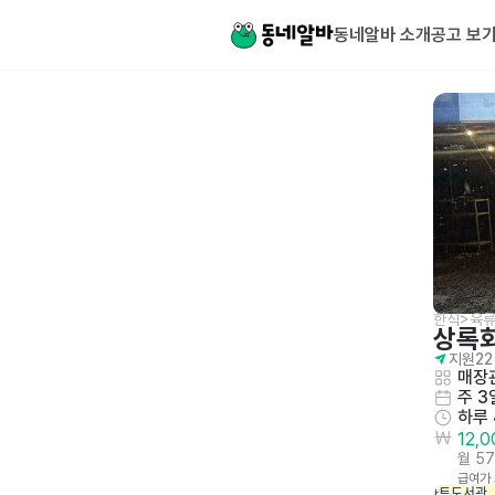
동네알바 소개
공고 보
한식>육류
상록
지원
22
매장관
주 3
하루
12,
월 5
급여가