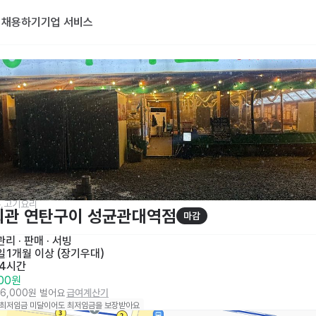
기
채용하기
기업 서비스
,고기요리
회관 연탄구이 성균관대역점
마감
리 · 판매
 · 
서빙
일
1개월 이상 (장기우대)
 4시간
000원
76,000원 벌어요
급여계산기
 최저임금 미달이어도 최저임금을 보장받아요