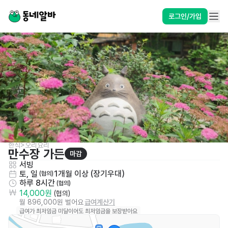
로그인/가입
한식>오리요리
만수장 가든
마감
서빙
토, 일
1개월 이상 (장기우대)
 (협의)
하루 8시간
 (협의)
14,000원
 (협의)
월 896,000원 벌어요
급여계산기
급여가 최저임금 미달이어도 최저임금을 보장받아요