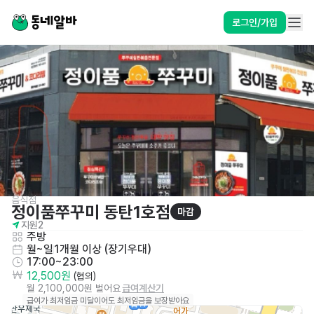
로그인/가입
음식점
정이품쭈꾸미 동탄1호점
마감
지원
2
주방
월~일
1개월 이상 (장기우대)
17:00~23:00
12,500원
 (협의)
월 2,100,000원 벌어요
급여계산기
급여가 최저임금 미달이어도 최저임금을 보장받아요