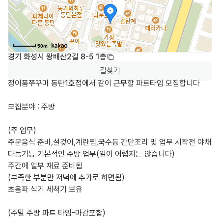
50m
경기 화성시 왕배산2길 8-5 1층
길찾기
정이품쭈꾸미 동탄1호점에서 같이 근무할 파트타임 모집합니다

모집분야 : 주방

(주 업무)

주문음식 준비,설겆이,계란찜,국수등 간단조리 및 업무 시작전 야채 
다듬기등 기본적인 주방 업무(일이 어렵지는 않습니다)

주간에 일부 재료 준비됨

(부족한 부분만 저녁에 추가로 하면됨)

초음파 식기 세척기 보유

(주말 주방 파트 타임-마감포함)
