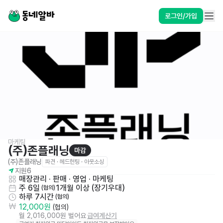
로그인/가입
마케팅
(주)존플래닝
마감
(주)존플래닝
파견 · 헤드헌팅 · 아웃소싱
지원
6
매장관리 · 판매
 · 
영업 · 마케팅
주 6일
1개월 이상 (장기우대)
 (협의)
하루 7시간
 (협의)
12,000원
 (협의)
월 2,016,000원 벌어요
급여계산기