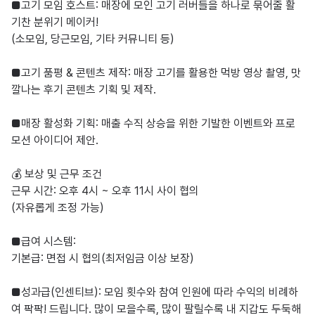
■고기 모임 호스트: 매장에 모인 고기 러버들을 하나로 묶어줄 활
기찬 분위기 메이커!

(소모임, 당근모임, 기타 커뮤니티 등)

■고기 품평 & 콘텐츠 제작: 매장 고기를 활용한 먹방 영상 촬영, 맛
깔나는 후기 콘텐츠 기획 및 제작.

■매장 활성화 기획: 매출 수직 상승을 위한 기발한 이벤트와 프로
모션 아이디어 제안.

💰 보상 및 근무 조건

​근무 시간: 오후 4시 ~ 오후 11시 사이 협의 

(자유롭게 조정 가능)

■급여 시스템:

​기본급: 면접 시 협의(최저임금 이상 보장)

■성과급(인센티브): 모임 횟수와 참여 인원에 따라 수익의 비례하
여 팍팍! 드립니다. 많이 모을수록, 많이 팔릴수록 내 지갑도 두둑해