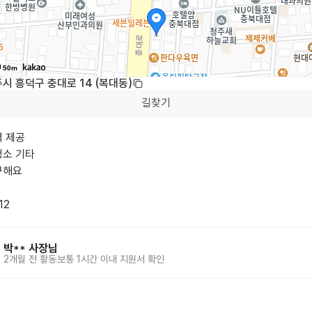
50m
시 흥덕구 충대로 14 (복대동)
길찾기
 제공

소 기타 

해요

12
박**
사장님
2개월 전
활동
보통 1시간 이내 지원서 확인