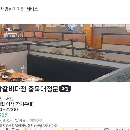
기
채용하기
기업 서비스
닭갈비파전 충북대정문
마감
스
 · 
서빙
개월 이상
(
장기우대
)
00~22:00
320원
12,800원 벌어요
급여계산기
 최저임금 미달이어도 최저임금을 보장받아요