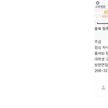
충북 청주
주급

점심 저녁
홀써빙 청
대학생 구
방문면접

268-32