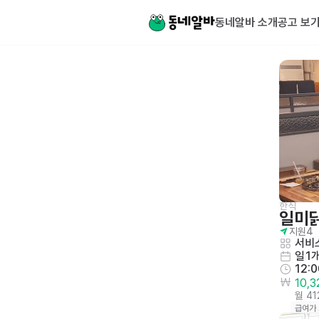
동네알바 소개
공고 보
한식
일미
지원
4
서비
일
1
12:
10,
월 4
급여가