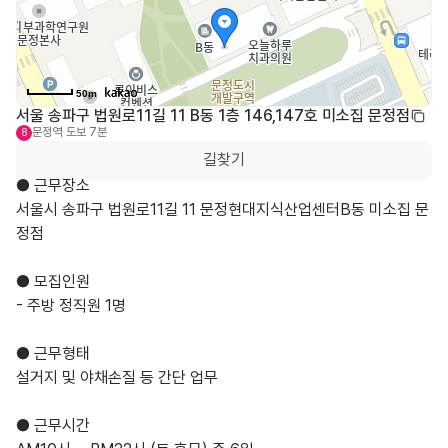
50m
서울 송파구 법원로11길 11 B동 1층 146,147호 미소집 문정점
문정역
도보 7분
8
길찾기
● 근무장소

서울시 송파구 법원로11길 11 문정현대지식산업센터B동 미소집 문
정점

● 모집인원

- 주방 정직원 1명

● 근무형태

설거지 및 야채손질 등 간단 업무

● 근무시간
