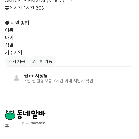
AM10시 ~ PM22시 (토 휴무) 주 6일

휴게시간 1시간 30분

● 지원 방법

이름

나이

성별

거주지역
식사 제공
외국인 가능
권**
사장님
7일 전
활동
보통 7시간 이내 지원서 확인
홈