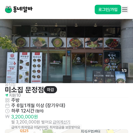
로그인/가입
1
/
3
음식점
미소집 문정점
마감
지원
10
주방
주 6일
1개월 이상 (장기우대)
하루 12시간
 (협의)
3,200,000원
월 3,200,000원 벌어요
급여계산기
급여가 최저임금 미달이어도 최저임금을 보장받아요