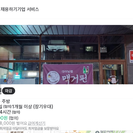
기
채용하기
기업 서비스
점
핀
마감
· 
주방
일
1개월 이상 (장기우대)
 (협의)
 4시간
 (협의)
500원
 (협의)
68,000원 벌어요
급여계산기
 최저임금 미달이어도 최저임금을 보장받아요