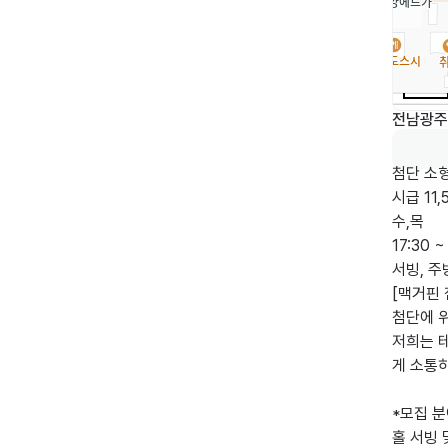
전남광주
첨단 소형
시급 11,
수,목

17:30 ~ 
서빙, 주
[맥거핀 
첨단에 
저희는 
게 소통
*모집 분
홀 서빙 