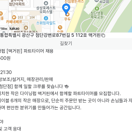
50m
통합특별시 광산구 첨단강변로87번길 5 112호 맥거핀
길찾기
펍 [맥거핀] 파트타이머 채용

500원

21:30

방보조/설거지, 매장관리/판매

첨단점] 함께 일할 크루를 찾습니다 🍻

위치한 작은 다이닝펍 맥거핀에서 함께할 파트타이머를 모집합니다.

테이블 6개의 작은 매장으로, 단순히 주문만 받는 곳이 아니라 손님들과 
하며 편안한 분위기를 만들어가는 공간입니다.

야

및 고객 응대
