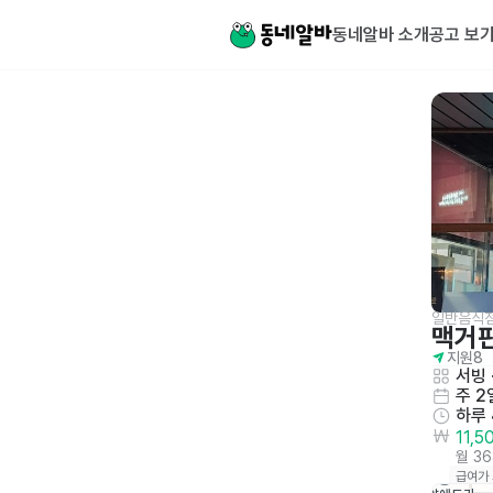
동네알바 소개
공고 보
일반음식
맥거
지원
8
서빙
 
주 2
하루
11,
월 3
급여가