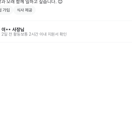
과 오래 함께 일하고 싶습니다. 😊
험 가입
식사 제공
이**
사장님
2일 전
활동
보통 2시간 이내 지원서 확인
홈
동네알바 소개
공고 