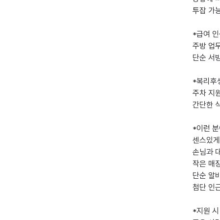
투잡 가능
*급여 인
주방 업무
단순 서빙
*복리후생
주차 지원
간단한 식
*이런 분
센스있게
손님과 
작은 매장
단순 알바
첨단 인근
*지원 시