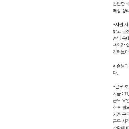
간단한 주
매장 정리
*지원 자
밝고 긍정
손님 응대
책임감 있
경력보다
※ 손님
다.

*근무 조
시급 : 11
근무 요일
추후 월요
기존 근무
근무 시간 
상황에 따