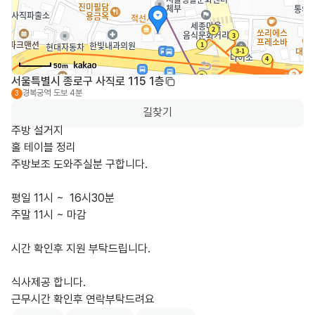
50m
서울특별시 종로구 사직로 115 1층
경복궁역
도보 4분
3
길찾기
주방 설거지

홀 테이블 정리

주방보조 도와주실분 구합니다.

평일 11시 ~  16시30분

주말 11시 ~ 마감

시간 확인후 지원 부탁드립니다.

식사제공 합니다.

근무시간 확인후 연락부탁드려요