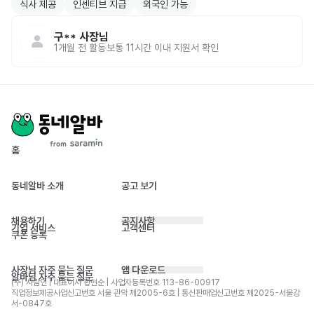
식사 제공
인센티브 지급
외국인 가능
구**
사장님
1개월 전
활동
보통 11시간 이내 지원서 확인
홈
동네알바 소개
공고 보기
채용하기
공지사항
기업 서비스
고객센터
쿠폰 등록
사장님 자주 묻는 질문
앱 다운로드
알바님 자주 묻는 질문
(주) 사람인 | 대표이사 황현순 | 사업자등록번호 113-86-00917 
직업정보제공사업신고번호 서울 관악 제2005-6호 | 통신판매업신고번호 제2025-서울강
서-0847호