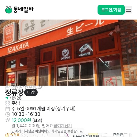
로그인/가입
음식점>일식>우동,소바
정류장
마감
지원
28
주방
주 5일
1개월 이상
(
장기우대
)
 (협의)
10:30~16:30
12,000원
 (협의)
월 1,440,000원 벌어요
급여계산기
급여가 최저임금 미달이어도 최저임금을 보장받아요