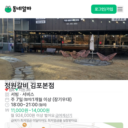
로그인/가입
한식>육류,고기요리
정원갈비 김포본점
찜
8
지원
36
서빙
 · 
서비스
주 7일
1개월 이상 (장기우대)
 (협의)
18:00~21:00
 (협의)
11,000원
~
14,000원
월 924,000원 이상 벌어요
급여계산기
급여가 최저임금 미달이어도 최저임금을 보장받아요