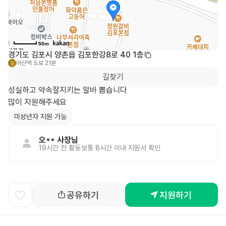
50m
경기도 김포시 양촌읍 김포한강8로 40 1층
마산역
도보 21분
김
길찾기
성실하고 약속잘지키는 알바 뽑습니다

많이 지원해주세요
미성년자 지원 가능
오**
사장님
19시간 전
활동
보통 8시간 이내 지원서 확인
공유하기
지원하기