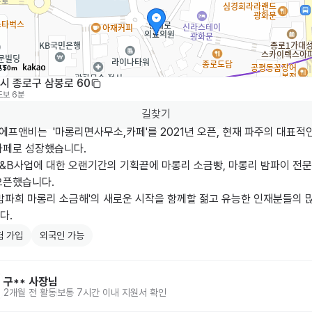
50m
시 종로구 삼봉로 60
도보 6분
길찾기
에프앤비는  '마롱리면사무소,카페'를 2021년 오픈, 현재 파주의 대표적
카페로 성장했습니다.

F&B사업에 대한 오랜기간의 기획끝에 마롱리 소금빵, 마롱리 밤파이 전
픈했습니다.

밤파희 마롱리 소금해'의 새로운 시작을 함께할 젊고 유능한 인재분들의 많
다.
험 가입
외국인 가능
구**
사장님
2개월 전
활동
보통 7시간 이내 지원서 확인