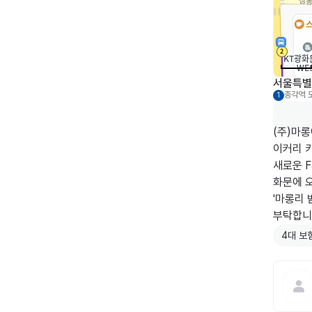
서울특별
종각역
1
(주)마롱
이커리 
새로운 
화문에 오
'마롱리 
부탁합니
4대 보