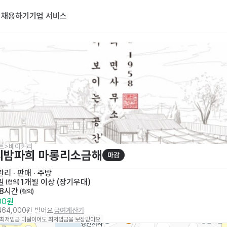
기
채용하기
기업 서비스
트>베이커리
리밤파희 마롱리소금해
마감
리 · 판매
 · 
주방
일
1개월 이상 (장기우대)
 (협의)
 8시간
 (협의)
000원
,464,000원 벌어요
급여계산기
 최저임금 미달이어도 최저임금을 보장받아요