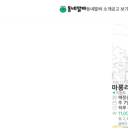
동네알바 소개
공고 보
카페,디저
마롱
지원
9
매장관
주 7
하루
11,
월 2
급여가