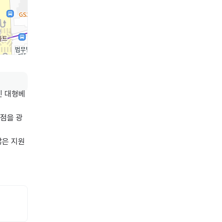
인 대형베
문점을 광
은 지원 