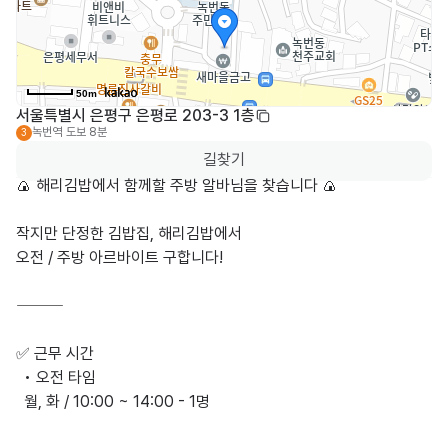
50m
서울특별시 은평구 은평로 203-3 1층
녹번역
도보 8분
3
길찾기
🍙 해리김밥에서 함께할 주방 알바님을 찾습니다 🍙

작지만 단정한 김밥집, 해리김밥에서

오전 / 주방 아르바이트 구합니다!

⸻

✅ 근무 시간

  • 오전 타임

  월, 화 / 10:00 ~ 14:00 - 1명
