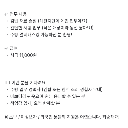
✅ 업무 내용

  • 김밥 재료 손질 (계란지단이 메인 업무에요)

  • 간단한 서빙 업무 (작은 매장이라 동선 짧아요!)

  • 주방 멀티태스킹 가능하신 분 환영!

✅ 급여

  • 시급 11,000원

⸻

🙋‍♀️ 이런 분을 기다려요

  • 주방 업무 경력자 (김밥 또는 한식 조리 경험자 우대)

  • 바쁘더라도 웃으며 손님 응대할 수 있는 분

  • 책임감 있게, 오래 함께할 분

❌ 초보 / 미성년자 / 외국인 분들의 지원은 어렵습니다. 죄송해요!
