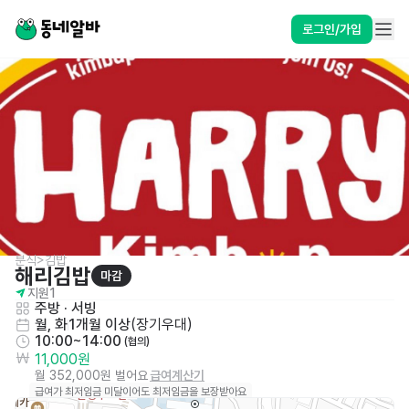
로그인/가입
분식>김밥
해리김밥
마감
지원
1
주방
 · 
서빙
월, 화
1개월 이상
(
장기우대
)
10:00~14:00
 (협의)
11,000원
월 352,000원 벌어요
급여계산기
급여가 최저임금 미달이어도 최저임금을 보장받아요