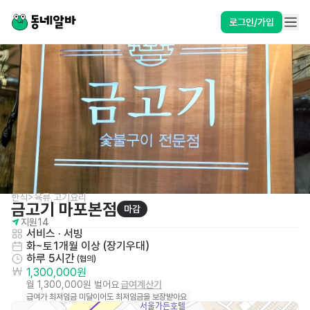
로그인/가입
한식>육류,고기요리
금고기 마포본점
마감
지원
14
서비스
 · 
서빙
화~토
1개월 이상 (장기우대)
하루 5시간
 (협의)
1,300,000원
월 1,300,000원 벌어요
급여계산기
급여가 최저임금 미달이어도 최저임금을 보장받아요