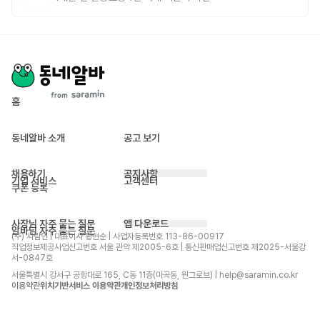
홈
동네알바 소개
공고 보기
채용하기
공지사항
기업 서비스
고객센터
쿠폰 등록
사장님 자주 묻는 질문
앱 다운로드
알바님 자주 묻는 질문
(주) 사람인 | 대표이사 황현순 | 사업자등록번호 113-86-00917 
직업정보제공사업신고번호 서울 관악 제2005-6호 | 통신판매업신고번호 제2025-서울강
서-0847호
서울특별시 강서구 공항대로 165, C동 11층(마곡동, 원그로브) | help@saramin.co.kr
이용약관
위치기반서비스 이용약관
개인정보처리방침