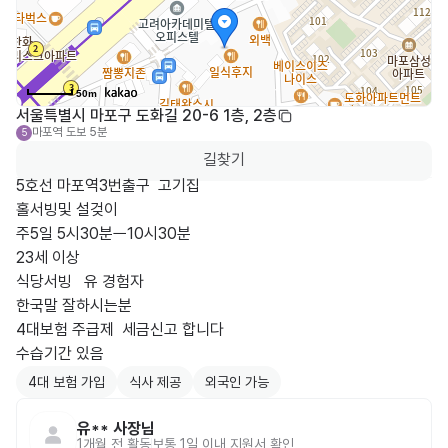
50m
서울특별시 마포구 도화길 20-6 1층, 2층
마포역
도보 5분
5
길찾기
5호선 마포역3번출구  고기집  

홀서빙및 설겆이

주5일 5시30분ㅡ10시30분

23세 이상 

식당서빙   유 경험자

한국말 잘하시는분 

4대보험 주급제  세금신고 합니다

수습기간 있음
4대 보험 가입
식사 제공
외국인 가능
유**
사장님
1개월 전
활동
보통 1일 이내 지원서 확인