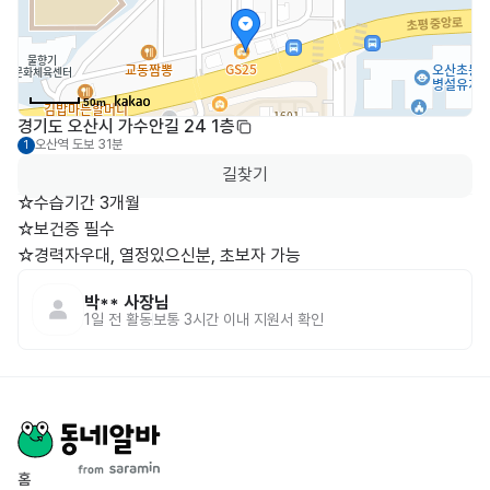
50m
경기도 오산시 가수안길 24 1층
오산역
도보 31분
1
길찾기
☆수습기간 3개월

☆보건증 필수

☆경력자우대, 열정있으신분, 초보자 가능
박**
사장님
1일 전
활동
보통 3시간 이내 지원서 확인
홈