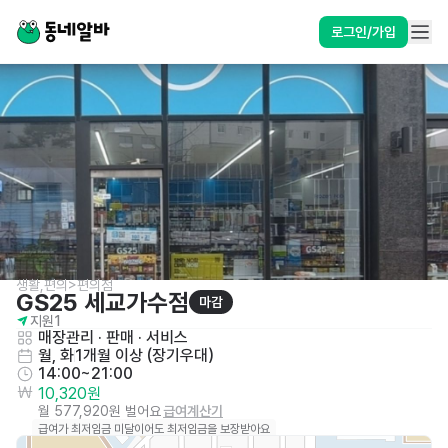
로그인/가입
생활,편의>편의점
GS25 세교가수점
마감
지원
1
매장관리 · 판매
 · 
서비스
월, 화
1개월 이상 (장기우대)
14:00~21:00
10,320원
월 577,920원 벌어요
급여계산기
급여가 최저임금 미달이어도 최저임금을 보장받아요