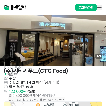
로그인/가입
1
/
3
한식>전복요리
(주)씨티씨푸드(CTC Food)
지원
30
주방
주 5일
1개월 이상 (장기우대)
 (협의)
하루 9시간
 (협의)
120,000원
 (협의)
월 2,400,000원 벌어요
급여계산기
급여가 최저임금 미달이어도 최저임금을 보장받아요