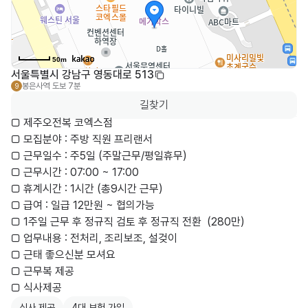
50m
서울특별시 강남구 영동대로 513
봉은사역
도보 7분
9
길찾기
□ 제주오전복 코엑스점 

□ 모집분야 : 주방 직원 프리랜서 

□ 근무일수 : 주5일 (주말근무/평일휴무)

□ 근무시간 : 07:00 ~ 17:00 

□ 휴계시간 : 1시간 (총9시간 근무)

□ 급여 : 일급 12만원 ~ 협의가능

□ 1주일 근무 후 정규직 검토 후 정규직 전환  (280만)

□ 업무내용 : 전처리, 조리보조, 설겆이

□ 근태 좋으신분 모셔요

□ 근무복 제공

□ 식사제공 
식사 제공
4대 보험 가입