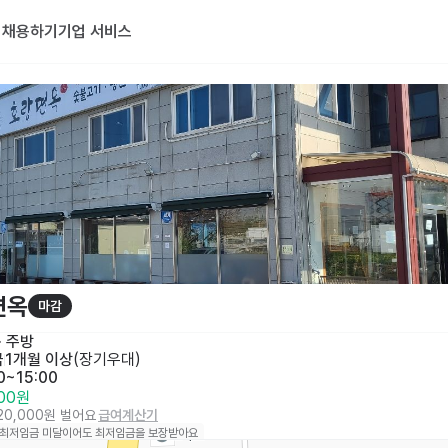
기
채용하기
기업 서비스
면
면옥
마감
· 
주방
금
1개월 이상
(
장기우대
)
0~15:00
000원
120,000원 벌어요
급여계산기
 최저임금 미달이어도 최저임금을 보장받아요