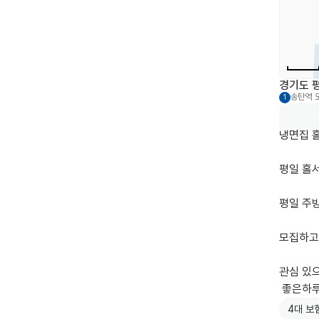
경기도 평
송탄역
1
냉면집 홀
평일 홀서빙
평일 주방
모집하고
관심 있으
 좋은하루
4대 보