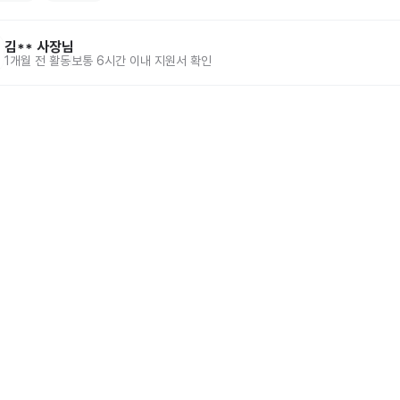
김**
사장님
1개월 전
활동
보통 6시간 이내 지원서 확인
홈
동네알바 소개
공고 
86-00917 
| 통신판매업신고번호 제2025-서울강서-0847호