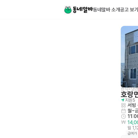
동네알바 소개
공고 보
한식>냉
호랑
지원
5
서빙
 
월~
11:0
14,
월 1,
급여가