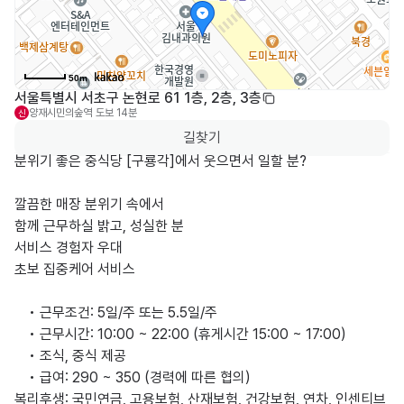
50m
서울특별시 서초구 논현로 61 1층, 2층, 3층
양재시민의숲역
도보 14분
신
길찾기
분위기 좋은 중식당 [구룡각]에서 웃으면서 일할 분?

깔끔한 매장 분위기 속에서 

함께 근무하실 밝고, 성실한 분 

서비스 경험자 우대

초보 집중케어 서비스 

	• 근무조건: 5일/주 또는 5.5일/주 

	• 근무시간: 10:00 ~ 22:00 (휴게시간 15:00 ~ 17:00)

	• 조식, 중식 제공

	• 급여: 290 ~ 350 (경력에 따른 협의)

복리후생: 국민연금, 고용보험, 산재보험, 건강보험, 연차, 인센티브