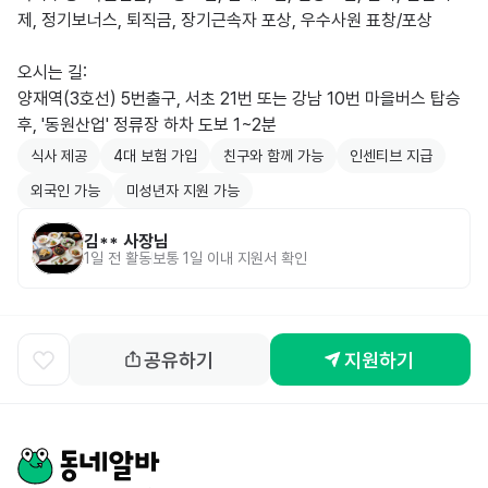
제, 정기보너스, 퇴직금, 장기근속자 포상, 우수사원 표창/포상

오시는 길:

양재역(3호선) 5번출구, 서초 21번 또는 강남 10번 마을버스 탑승 
후, '동원산업' 정류장 하차 도보 1~2분
식사 제공
4대 보험 가입
친구와 함께 가능
인센티브 지급
외국인 가능
미성년자 지원 가능
김**
사장님
1일 전
활동
보통 1일 이내 지원서 확인
공유하기
지원하기