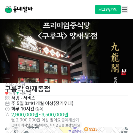
로그인/가입
1
/
3
중식>중식당
구룡각 양재동점
찜
4
지원
12
서빙
 · 
서비스
주 5일
1개월 이상
(
장기우대
)
 (협의)
하루 10시간
 (협의)
2,900,000원
~
3,500,000원
월 2,900,000원 이상 벌어요
급여계산기
급여가 최저임금 미달이어도 최저임금을 보장받아요