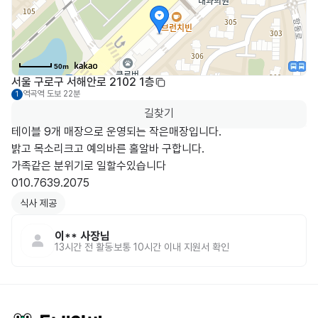
50m
서울 구로구 서해안로 2102 1층
역곡역
도보 22분
1
길찾기
테이블 9개 매장으로 운영되는 작은매장입니다.

밝고 목소리크고 예의바른 홀알바 구합니다.

가족같은 분위기로 일할수있습니다

식사 제공
이**
사장님
13시간 전
활동
보통 10시간 이내 지원서 확인