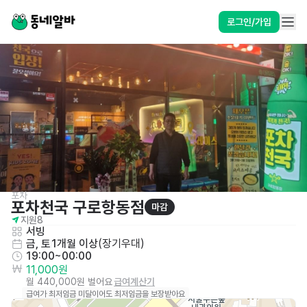
로그인/가입
포차
포차천국 구로항동점
마감
지원
8
서빙
금, 토
1개월 이상
(
장기우대
)
19:00~00:00
11,000원
월 440,000원 벌어요
급여계산기
급여가 최저임금 미달이어도 최저임금을 보장받아요