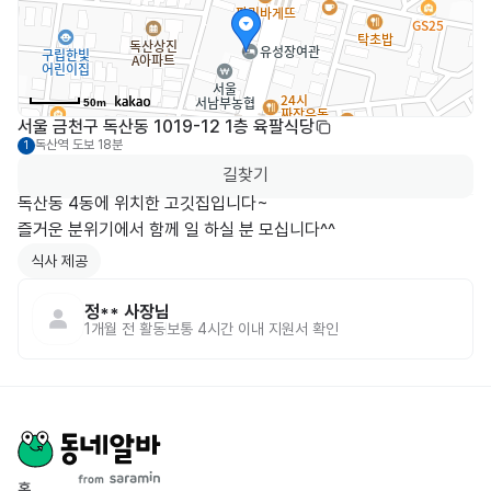
50m
서울 금천구 독산동 1019-12 1층 육팔식당
독산역
도보 18분
1
길찾기
독산동 4동에 위치한 고깃집입니다~

식사 제공
정**
사장님
1개월 전
활동
보통 4시간 이내 지원서 확인
홈