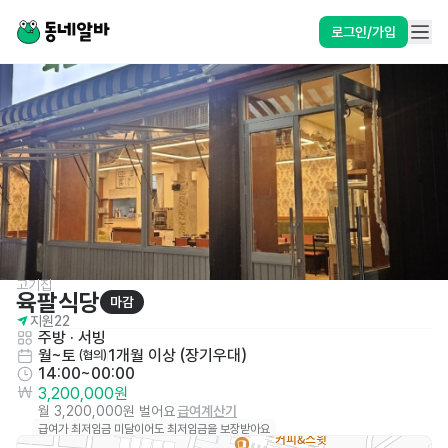
로그인/가입
고기집
육팔식당
마감
지원
22
주방
 · 
서빙
월~토
1개월 이상 (장기우대)
 (협의)
14:00~00:00
3,200,000원
월 3,200,000원 벌어요
급여계산기
급여가 최저임금 미달이어도 최저임금을 보장받아요