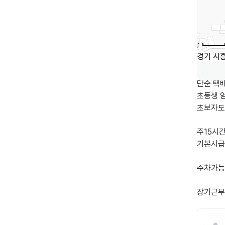
경기 시흥
단순 택배
초등생 엄
초보자도 
주15시
기본시급 
주차가능

장기근무