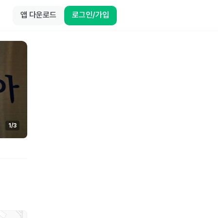
앱 다운로드
로그인/가입
1
/
3