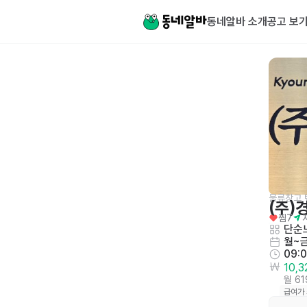
동네알바 소개
공고 보
물류창고,
(주
찜
7
단순노
월~
09:
10,
월 6
급여가