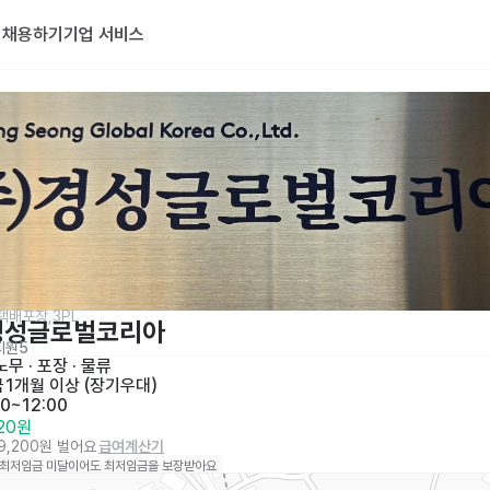
기
채용하기
기업 서비스
택배포장,3PL
)경성글로벌코리아
지원
5
무 · 포장 · 물류
금
1개월 이상 (장기우대)
00~12:00
320원
19,200원 벌어요
급여계산기
 최저임금 미달이어도 최저임금을 보장받아요