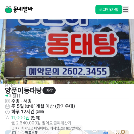
로그인/가입
음식점
양푼이동태탕
마감
지원
11
주방
 · 
서빙
주 5일
1개월 이상 (장기우대)
 (협의)
하루 12시간
 (협의)
11,000원
 (협의)
월 2,640,000원 벌어요
급여계산기
급여가 최저임금 미달이어도 최저임금을 보장받아요