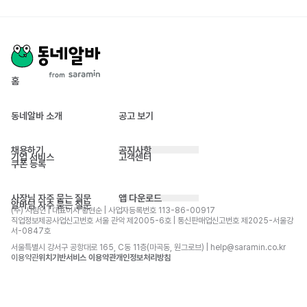
홈
동네알바 소개
공고 보기
채용하기
공지사항
기업 서비스
고객센터
쿠폰 등록
사장님 자주 묻는 질문
앱 다운로드
알바님 자주 묻는 질문
(주) 사람인 | 대표이사 황현순 | 사업자등록번호 113-86-00917 
직업정보제공사업신고번호 서울 관악 제2005-6호 | 통신판매업신고번호 제2025-서울강
서-0847호
서울특별시 강서구 공항대로 165, C동 11층(마곡동, 원그로브) | help@saramin.co.kr
이용약관
위치기반서비스 이용약관
개인정보처리방침