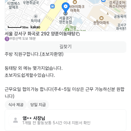
50m
서울 강서구 화곡로 292 양푼이동태탕
우장산역
도보 18분
5
길찾기
주방 직원구합니다.(초보자환영)

동태탕 외 메뉴 몇가지없습니다.

초보자도쉽게할수있습니다.

근무요일 협의가능 합니다(주4~5일 이상은 근무 가능하신분 원합
니다)
식사 제공
당일 지급
염**
사장님
1개월 전
활동
보통 5시간 이내 지원서 확인