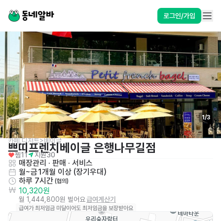
로그인/가입
1
/
3
카페,디저트>베이글
쁘띠프렌치베이글 은행나무길점
찜
11
지원
30
매장관리 · 판매
 · 
서비스
월~금
1개월 이상 (장기우대)
하루 7시간
 (협의)
10,320원
월 1,444,800원 벌어요
급여계산기
급여가 최저임금 미달이어도 최저임금을 보장받아요