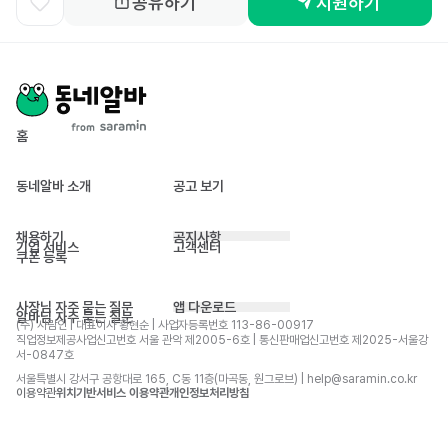
공유하기
지원하기
홈
동네알바 소개
공고 보기
채용하기
공지사항
기업 서비스
고객센터
쿠폰 등록
사장님 자주 묻는 질문
앱 다운로드
알바님 자주 묻는 질문
(주) 사람인 | 대표이사 황현순 | 사업자등록번호 113-86-00917 
직업정보제공사업신고번호 서울 관악 제2005-6호 | 통신판매업신고번호 제2025-서울강
서-0847호
서울특별시 강서구 공항대로 165, C동 11층(마곡동, 원그로브) | help@saramin.co.kr
이용약관
위치기반서비스 이용약관
개인정보처리방침