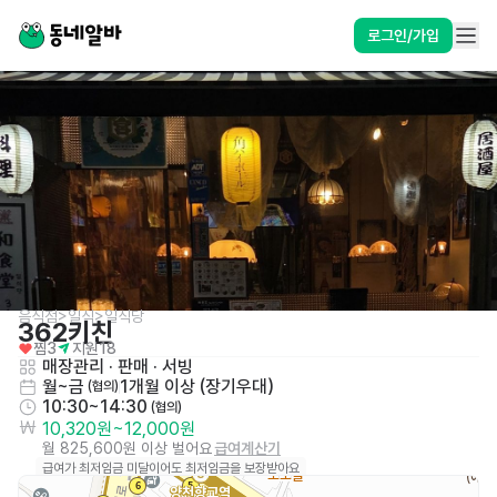
로그인/가입
음식점>일식>일식당
362키친
찜
3
지원
18
매장관리 · 판매
 · 
서빙
월~금
1개월 이상 (장기우대)
 (협의)
10:30~14:30
 (협의)
10,320원
~
12,000원
월 825,600원 이상 벌어요
급여계산기
급여가 최저임금 미달이어도 최저임금을 보장받아요