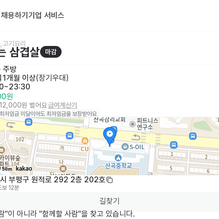
기
채용하기
기업 서비스
,고기요리
는 삼겹살
마감
· 
주방
일
1개월 이상
(
장기우대
)
30~23:30
000원
112,000원 벌어요
급여계산기
 최저임금 미달이어도 최저임금을 보장받아요
50m
 부평구 원적로 292 2층 202호
도보 12분
길찾기
람"이 아니라 "함께할 사람"을 찾고 있습니다.
