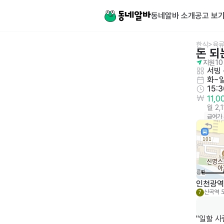
동네알바 소개
공고 보
한식>육류
돈 되
지원
10
서빙
 
화~
15:
11,
월 2,
급여가
인천광역시
산곡역
7
"일할 사