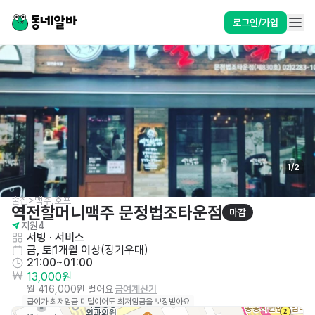
로그인/가입
1
/
2
술집>맥주,호프
역전할머니맥주 문정법조타운점
마감
지원
4
서빙
 · 
서비스
금, 토
1개월 이상
(
장기우대
)
21:00~01:00
13,000원
월 416,000원 벌어요
급여계산기
급여가 최저임금 미달이어도 최저임금을 보장받아요