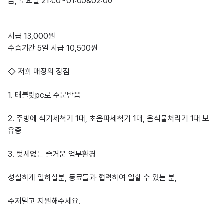
금, 토요일 21:00~01:00&02:00

시급 13,000원

수습기간 5일 시급 10,500원 

◇ 저희 매장의 장점 

1. 태블릿pc로 주문받음 

2. 주방에 식기세척기 1대, 초음파세척기 1대, 음식물처리기 1대 보
유중 

3. 텃세없는 즐거운 업무환경 

성실하게 일하실분, 동료들과 협력하여 일할 수 있는 분, 

주저말고 지원해주세요.
