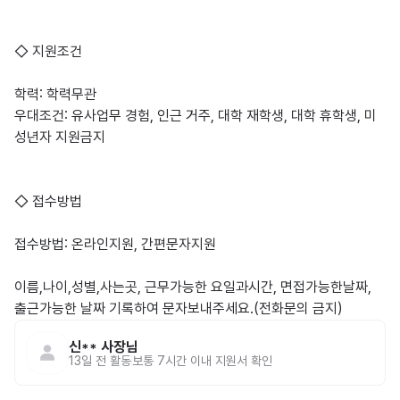
◇ 지원조건 

학력: 학력무관

우대조건: 유사업무 경험, 인근 거주, 대학 재학생, 대학 휴학생, 미
성년자 지원금지

◇ 접수방법 

접수방법: 온라인지원, 간편문자지원 

이름,나이,성별,사는곳, 근무가능한 요일과시간, 면접가능한날짜, 
출근가능한 날짜 기록하여 문자보내주세요.(전화문의 금지)
신**
사장님
13일 전
활동
보통 7시간 이내 지원서 확인