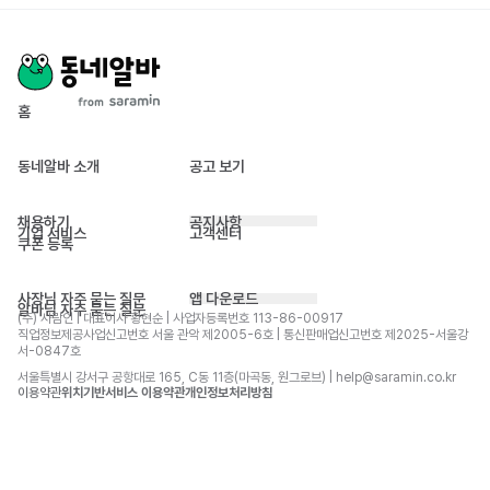
홈
동네알바 소개
공고 보기
채용하기
공지사항
기업 서비스
고객센터
쿠폰 등록
사장님 자주 묻는 질문
앱 다운로드
알바님 자주 묻는 질문
(주) 사람인 | 대표이사 황현순 | 사업자등록번호 113-86-00917 
직업정보제공사업신고번호 서울 관악 제2005-6호 | 통신판매업신고번호 제2025-서울강
서-0847호
서울특별시 강서구 공항대로 165, C동 11층(마곡동, 원그로브) | help@saramin.co.kr
이용약관
위치기반서비스 이용약관
개인정보처리방침