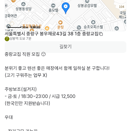
50m
서울특별시 중랑구 봉우재로43길 38 1층 중랑교집
상봉역
도보 7분
7
길찾기
중랑교집 직원 모집 🙂

분위기 좋고 텐션 좋은 매장에서 함께 일하실 분 구합니다!

(고기 구워주는 업무 X)

주방보조(설거지)

- 금·토 / 18:30~23:00 / 시급 12,500

(한국인만 지원받습니다)

우대
