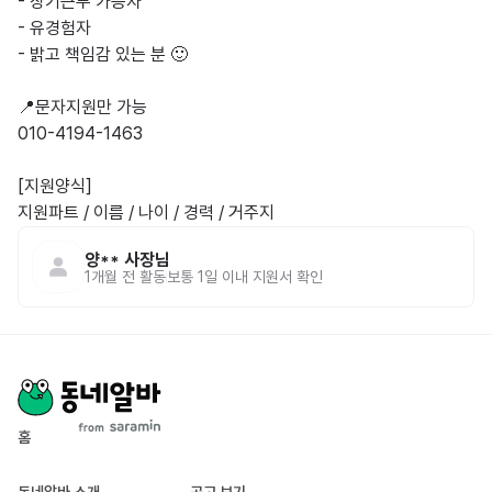
- 장기근무 가능자

- 유경험자

- 밝고 책임감 있는 분 🙂

📍문자지원만 가능

010-4194-1463

[지원양식]

양**
사장님
1개월 전
활동
보통 1일 이내 지원서 확인
홈