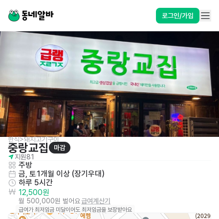
로그인/가입
한식>돼지고기구이
중랑교집
마감
지원
81
주방
금, 토
1개월 이상 (장기우대)
하루 5시간
12,500원
월 500,000원 벌어요
급여계산기
급여가 최저임금 미달이어도 최저임금을 보장받아요