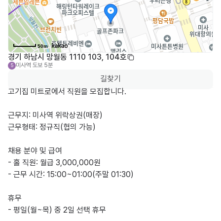
50m
경기 하남시 망월동 1110 103, 104호
미사역
도보 5분
5
길찾기
고기집 미트로에서 직원을 모집합니다.

근무지: 미사역 위락상권(매장)  

근무형태: 정규직(협의 가능)

채용 분야 및 급여

- 홀 직원: 월급 3,000,000원  

- 근무 시간: 15:00~01:00(주말 01:30)

휴무

- 평일(월~목) 중 2일 선택 휴무
