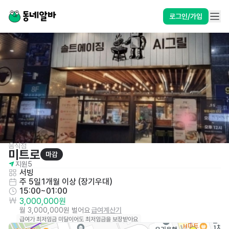
로그인/가입
음식점
미트로
마감
지원
5
서빙
주 5일
1개월 이상 (장기우대)
15:00~01:00
3,000,000원
월 3,000,000원 벌어요
급여계산기
급여가 최저임금 미달이어도 최저임금을 보장받아요