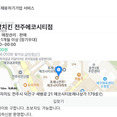
기
채용하기
기업 서비스
킨,닭강정
람치킨 전주에코시티점
지원
8
· 
매장관리 · 판매
화
1개월 이상 (장기우대)
30~00:00
000원
24,000원 벌어요
급여계산기
 최저임금 미달이어도 최저임금을 보장받아요
50m
자치도 전주시 덕진구 세병로 21 에코시티포레나상가 179호
길찾기
이트 구합니다. 초보자도 가능합니다.

실하신분 환영합니다.