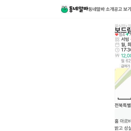
동네알바 소개
공고 보
음식점>치
보드
찜
4
서빙
 
월, 
17:
12,
월 6
급여가
전북특별
홀 아르바
밝고 성