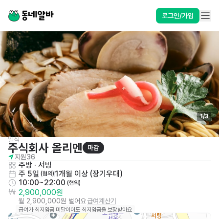
로그인/가입
1
/
3
일식
주식회사 올리멘
마감
지원
36
주방
 · 
서빙
주 5일
1개월 이상 (장기우대)
 (협의)
10:00~22:00
 (협의)
2,900,000원
월 2,900,000원 벌어요
급여계산기
급여가 최저임금 미달이어도 최저임금을 보장받아요