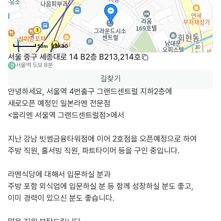
50m
서울 중구 세종대로 14 B2층 B213,214호
서울역
도보 8분
경
길찾기
안녕하세요, 서울역 4번출구 그랜드센트럴 지하2층에

새로오픈 예정인 일본라멘 전문점

<올리멘 서울역 그랜드센트럴점>에서

지난 강남 빗썸금융타워점에 이어 2호점을 오픈예정으로 하여

주방 직원, 홀서빙 직원, 파트타이머 등을 구인 중입니다.

라멘식당에 대해서 입문하실 분과

주방 포함 외식업에 입문하실 분 등 함께 성장하실 분도 좋고,

이미 경력이 있으신 분도 좋습니다.
