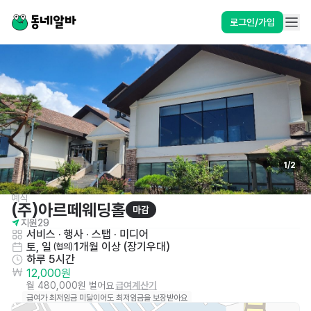
로그인/가입
1
/
2
예식
(주)아르떼웨딩홀
마감
지원
29
서비스
 · 
행사 · 스탭 · 미디어
토, 일
1개월 이상 (장기우대)
 (협의)
하루 5시간
12,000원
월 480,000원 벌어요
급여계산기
급여가 최저임금 미달이어도 최저임금을 보장받아요