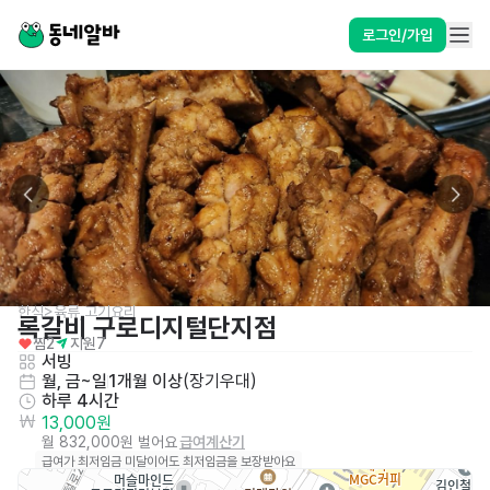
로그인/가입
한식>육류,고기요리
록갈비 구로디지털단지점
찜
2
지원
7
서빙
월, 금~일
1개월 이상
(
장기우대
)
하루 4시간
13,000원
월 832,000원 벌어요
급여계산기
급여가 최저임금 미달이어도 최저임금을 보장받아요