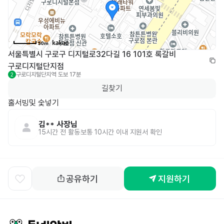
50m
서울특별시 구로구 디지털로32다길 16 101호 록갈비 
구로디지털단지점
구로디지털단지역
도보 17분
2
길찾기
홀서빙및 숯넣기
김**
사장님
15시간 전
활동
보통 10시간 이내 지원서 확인
공유하기
지원하기