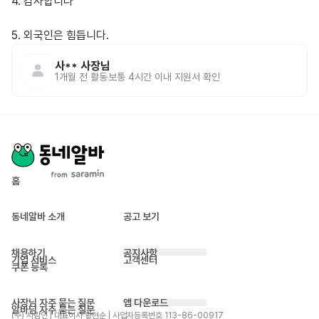
4. 감사합니다

5. 외국인은 힘듭니다.
사**
사장님
1개월 전
활동
보통 4시간 이내 지원서 확인
홈
동네알바 소개
공고 보기
채용하기
공지사항
기업 서비스
고객센터
쿠폰 등록
사장님 자주 묻는 질문
앱 다운로드
알바님 자주 묻는 질문
(주) 사람인 | 대표이사 황현순 | 사업자등록번호 113-86-00917 