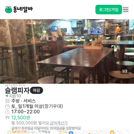
로그인/가입
1
/
2
음식점>피자
슬램피자
마감
지원
10
주방
 · 
서비스
토, 일
1개월 이상
(
장기우대
)
17:00~22:00
12,500원
월 500,000원 벌어요
급여계산기
급여가 최저임금 미달이어도 최저임금을 보장받아요