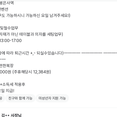
 봉은사역 

벤션 

무도 가능하시니 가능하신 요일 남겨주세요!)

및철수업무

자재가 아닌 테이블과 의자를 세팅업무)

3:00-17:00

황에 따라 퇴근시간 +,- 되실수있습니다)———— ————— ———
—

편한복장

,000원 (주휴해당시 12,384원)

+소득세 적용후

일 지급!
공
친구와 함께 가능
미성년자 지원 가능
김**
사장님