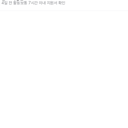
4일 전
활동
보통 7시간 이내 지원서 확인
홈
동네알바 소개
공고 
86-00917 
| 통신판매업신고번호 제2025-서울강서-0847호