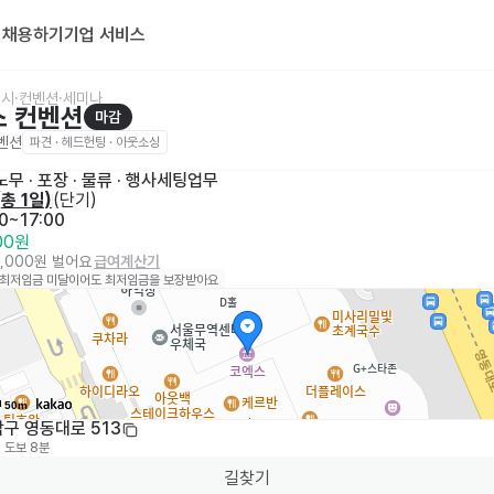
기
채용하기
기업 서비스
시·컨벤션·세미나
스 컨벤션
마감
벤션
파견 · 헤드헌팅 · 아웃소싱
무 · 포장 · 물류
 · 
행사세팅업무
(
총 1일
)
(
단기
)
0~17:00
000원
4,000원 벌어요
급여계산기
 최저임금 미달이어도 최저임금을 보장받아요
50m
구 영동대로 513
도보 8분
길찾기