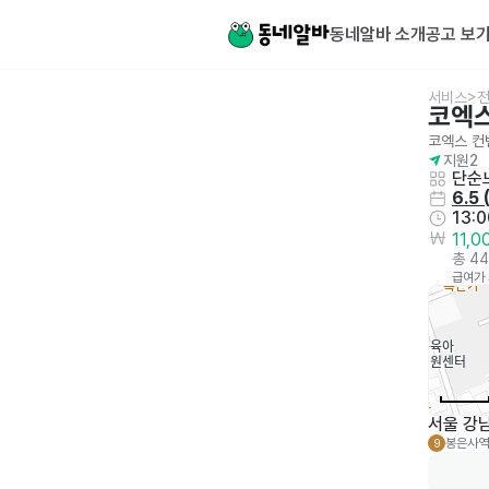
동네알바 소개
공고 보
서비스>전
코엑
코엑스 컨
지원
2
단순노
6.5
 
13:0
11,
총 4
급여가
서울 강남
봉은사역
9