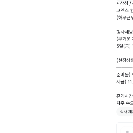
* 삼성 /
코엑스 컨
(하루근
행사세팅
(무거운 
5일(금) 1
(현장상
—-——-
준비물) 
시급) 11
휴게시간
차주 수요
식사 제