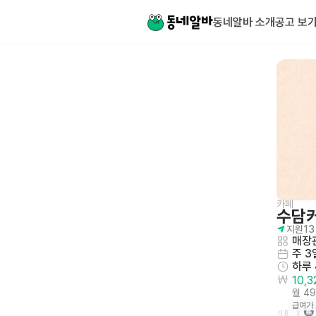
동네알바 소개
공고 보
카페
수담
지원
13
매장관
주 3
하루
10,
월 4
급여가