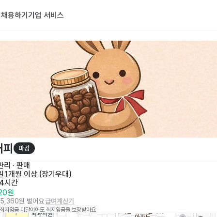
기
채용하기
기업 서비스
커피
마감
리 · 판매
일
1개월 이상 (장기우대)
 4시간
320원
95,360원 벌어요
급여계산기
 최저임금 미달이어도 최저임금을 보장받아요