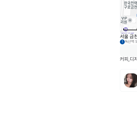
서울 금천
독산역
1
커피,디