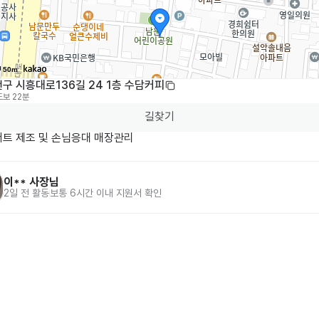
50m
구 시흥대로136길 24 1층 수담커피
도보 22분
길찾기
저트 제조 및 손님응대 매장관리
이**
사장님
2일 전
활동
보통 6시간 이내 지원서 확인