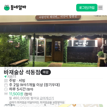
로그인/가입
술집>요리주점
바재술상 석동점
마감
지원
11
주방
 · 
서빙
주 2일
1개월 이상 (장기우대)
 (협의)
하루 5시간
 (협의)
11,500원
 (협의)
월 460,000원 벌어요
급여계산기
급여가 최저임금 미달이어도 최저임금을 보장받아요