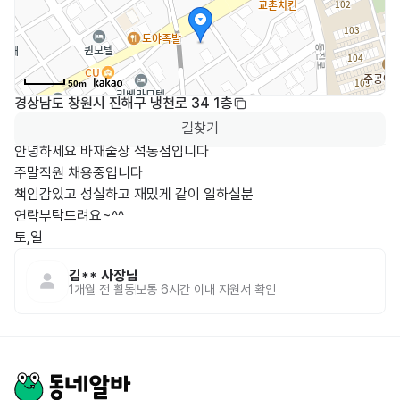
50m
경상남도 창원시 진해구 냉천로 34 1층
길찾기
안녕하세요 바재술상 석동점입니다

주말직원 채용중입니다

책임감있고 성실하고 재밌게 같이 일하실분 

연락부탁드려요~^^

토,일 
김**
사장님
1개월 전
활동
보통 6시간 이내 지원서 확인