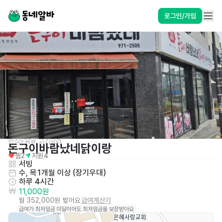
로그인/가입
한식>육류,고기요리
돈구이바람났네닭이랑
찜
2
지원
4
서빙
수, 목
1개월 이상 (장기우대)
하루 4시간
11,000원
월 352,000원 벌어요
급여계산기
급여가 최저임금 미달이어도 최저임금을 보장받아요