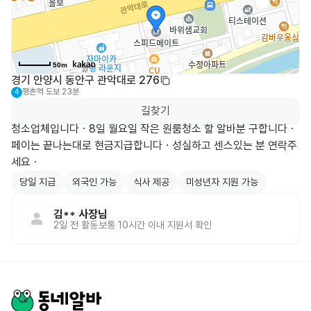
50m
경기 안양시 동안구 관악대로 276
평촌역
도보 23분
4
길찾기
청소업체입니다ㆍ8일 월요일 작은 원룸청소 할 알바분 구합니다ㆍ
페이는 끝나는대로 현금지급합니다ㆍ성실하고 센스있는 분 연락주
세요ㆍ
당일 지급
외국인 가능
식사 제공
미성년자 지원 가능
김**
사장님
2일 전
활동
보통 10시간 이내 지원서 확인