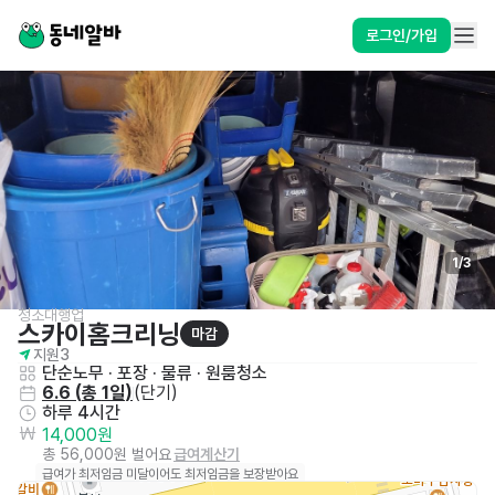
로그인/가입
1
/
3
청소대행업
스카이홈크리닝
마감
지원
3
단순노무 · 포장 · 물류
 · 
원룸청소
6.6
 (
총 1일
)
(
단기
)
하루 4시간
14,000원
총 56,000원 벌어요
급여계산기
급여가 최저임금 미달이어도 최저임금을 보장받아요