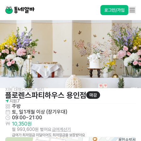
로그인/가입
지원,대행>이벤트,파티
플로렌스파티하우스 용인점
마감
지원
7
주방
토, 일
1개월 이상 (장기우대)
09:00~21:00
10,350원
월 993,600원 벌어요
급여계산기
급여가 최저임금 미달이어도 최저임금을 보장받아요