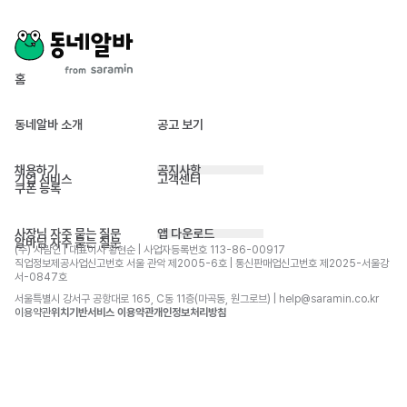
홈
동네알바 소개
공고 보기
채용하기
공지사항
기업 서비스
고객센터
쿠폰 등록
사장님 자주 묻는 질문
앱 다운로드
알바님 자주 묻는 질문
(주) 사람인 | 대표이사 황현순 | 사업자등록번호 113-86-00917 
직업정보제공사업신고번호 서울 관악 제2005-6호 | 통신판매업신고번호 제2025-서울강
서-0847호
서울특별시 강서구 공항대로 165, C동 11층(마곡동, 원그로브) | help@saramin.co.kr
이용약관
위치기반서비스 이용약관
개인정보처리방침