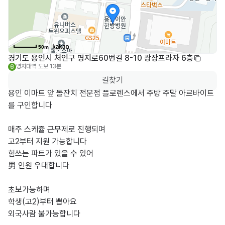
50m
경기도 용인시 처인구 명지로60번길 8-10 광장프라자 6층
명지대역
도보 13분
용
길찾기
용인 이마트 앞 돌잔치 전문점 플로렌스에서 주방 주말 아르바이트
를 구인합니다

매주 스케쥴 근무제로 진행되며

고2부터 지원 가능합니다

힘쓰는 파트가 있을 수 있어

男 인원 우대합니다

초보가능하며

학생(고2)부터 뽑아요

외국사람 불가능합니다
