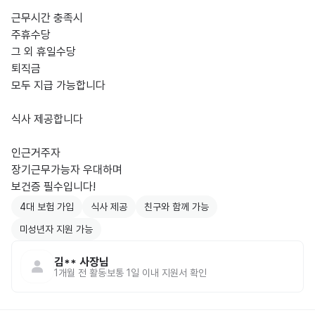
근무시간 충족시

주휴수당

그 외 휴일수당

퇴직금

모두 지급 가능합니다

식사 제공합니다

인근거주자

장기근무가능자 우대하며

4대 보험 가입
식사 제공
친구와 함께 가능
미성년자 지원 가능
김**
사장님
1개월 전
활동
보통 1일 이내 지원서 확인