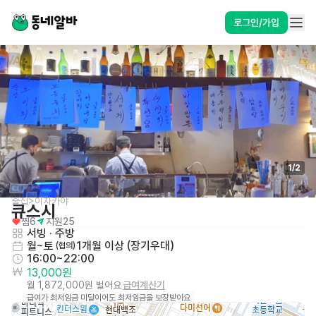
로그인/가입
1
/
2
술집>이자카야
큐스시
찜
6
지원
25
서빙
 · 
주방
월~토
1개월 이상 (장기우대)
 (협의)
16:00~22:00
13,000원
월 1,872,000원 벌어요
급여계산기
급여가 최저임금 미달이어도 최저임금을 보장받아요