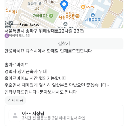
50m
서울특별시 송파구 위례성대로22나길 23
방이역
도보 6분
5
길찾기
안녕하세요 큐스시에서 함께할 인재를모집합니다

홀아르바이트

경력자.장기근속자 우대

홀아르바이트 시간 협의가능합니다 

웃으면서 재미있게 열심히 일할분을 만났으면 좋겠습니다~

연락부탁드립니다~문자보내셔도 됩니다
식사 제공
이**
사장님
3시간 전
활동
보통 2일 이내 지원서 확인