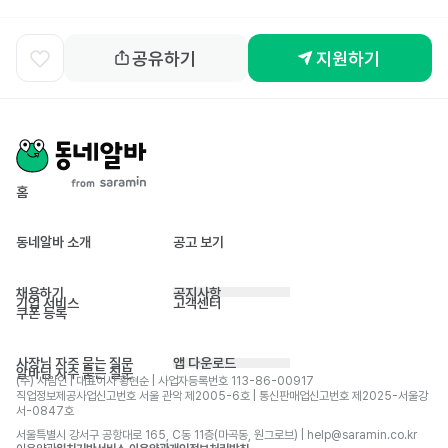
공유하기
지원하기
홈
동네알바 소개
공고 보기
채용하기
공지사항
기업 서비스
고객센터
쿠폰 등록
사장님 자주 묻는 질문
앱 다운로드
알바님 자주 묻는 질문
(주) 사람인 | 대표이사 황현순 | 사업자등록번호 113-86-00917 
직업정보제공사업신고번호 서울 관악 제2005-6호 | 통신판매업신고번호 제2025-서울강
서-0847호
서울특별시 강서구 공항대로 165, C동 11층(마곡동, 원그로브) | help@saramin.co.kr