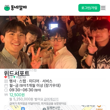
로그인/가입
서비스>이벤트·행사스텝
위드서포트
찜
3
지원
10
행사 · 스탭 · 미디어
 · 
서비스
월~금
1개월 이상 (장기우대)
 (협의)
09:30~06:30
 (협의)
12,500원
월 5,250,000원 벌어요
급여계산기
급여가 최저임금 미달이어도 최저임금을 보장받아요