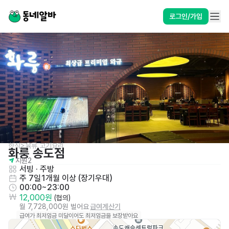
로그인/가입
한식>육류,고기요리
화룽 송도점
지원
2
서빙
 · 
주방
주 7일
1개월 이상 (장기우대)
00:00~23:00
12,000원
 (협의)
월 7,728,000원 벌어요
급여계산기
급여가 최저임금 미달이어도 최저임금을 보장받아요