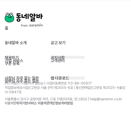
홈
동네알바 소개
공고 보기
채용하기
공지사항
기업 서비스
고객센터
쿠폰 등록
사장님 자주 묻는 질문
앱 다운로드
알바님 자주 묻는 질문
(주) 사람인 | 대표이사 황현순 | 사업자등록번호 113-86-00917 
직업정보제공사업신고번호 서울 관악 제2005-6호 | 통신판매업신고번호 제2025-서울강
서-0847호
서울특별시 강서구 공항대로 165, C동 11층(마곡동, 원그로브) | help@saramin.co.kr
이용약관
위치기반서비스 이용약관
개인정보처리방침