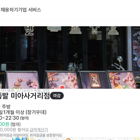
기
채용하기
기업 서비스
식>육류,고기요리>족발,보쌈
족발 미아사거리점
마감
· 
주방
일
1개월 이상 (장기우대)
30~22:30
 (협의)
500원
 (협의)
40,000원 벌어요
급여계산기
 최저임금 미달이어도 최저임금을 보장받아요