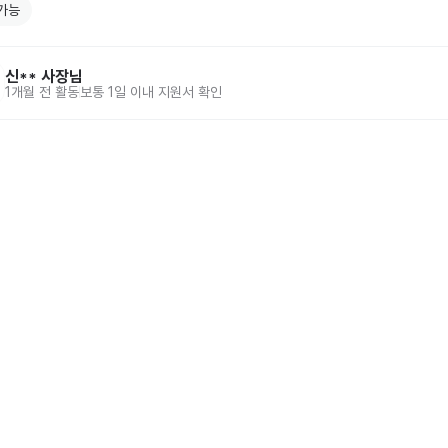
가능
신**
사장님
1개월 전
활동
보통 1일 이내 지원서 확인
홈
동네알바 소개
공고 
86-00917 
| 통신판매업신고번호 제2025-서울강서-0847호