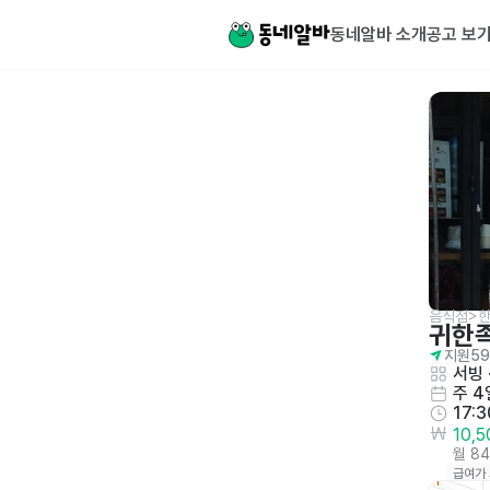
동네알바 소개
공고 보
음식점>한
귀한
지원
59
서빙
 
주 4
17:
10,
월 8
급여가