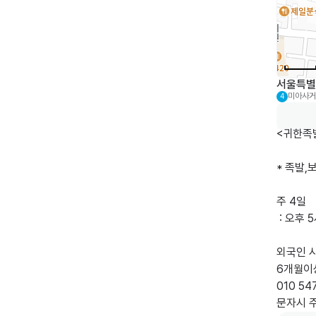
서울특별
미아사거
4
<귀한족
* 족발,
주 4일

 : 오후 5시 ~ 오후 10시 (시간 변동됨)

외국인 시
6개월이상
010 54
문자시 주