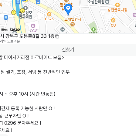
50m
시 강북구 도봉로8길 33 1층
리역
도보 4분
길찾기
발 미아사거리점 아르바이트 모집>

보쌈 썰기, 포장, 서빙 등 전반적인 업무

간제 등록 가능한 사람만 O !

 근무자만 O !

71 0296 문자주세요 !

세요 !