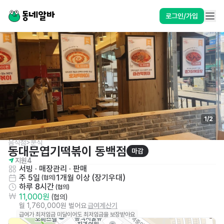
로그인/가입
1
/
2
음식점>분식
동대문엽기떡볶이 동백점
마감
지원
4
서빙
 · 
매장관리 · 판매
주 5일
1개월 이상 (장기우대)
 (협의)
하루 8시간
 (협의)
11,000원
 (협의)
월 1,760,000원 벌어요
급여계산기
급여가 최저임금 미달이어도 최저임금을 보장받아요