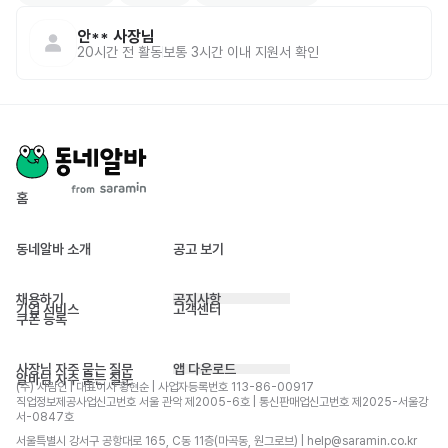
안**
사장님
20시간 전
활동
보통 3시간 이내 지원서 확인
홈
동네알바 소개
공고 보기
채용하기
공지사항
기업 서비스
고객센터
쿠폰 등록
사장님 자주 묻는 질문
앱 다운로드
알바님 자주 묻는 질문
(주) 사람인 | 대표이사 황현순 | 사업자등록번호 113-86-00917 
직업정보제공사업신고번호 서울 관악 제2005-6호 | 통신판매업신고번호 제2025-서울강
서-0847호
서울특별시 강서구 공항대로 165, C동 11층(마곡동, 원그로브) | help@saramin.co.kr