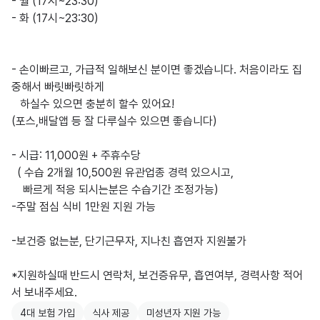
- 월 (17시~23:30)

- 화 (17시~23:30)

- 손이빠르고, 가급적 일해보신 분이면 좋겠습니다. 처음이라도 집
중해서 빠릿빠릿하게

   하실수 있으면 충분히 할수 있어요!

(포스,배달앱 등 잘 다루실수 있으면 좋습니다)

- 시급: 11,000원 + 주휴수당

  ( 수습 2개월 10,500원 유관업종 경력 있으시고, 

    빠르게 적응 되시는분은 수습기간 조정가능) 

-주말 점심 식비 1만원 지원 가능

-보건증 없는분, 단기근무자, 지나친 흡연자 지원불가

*지원하실때 반드시 연락처, 보건증유무, 흡연여부, 경력사항 적어
서 보내주세요.
4대 보험 가입
식사 제공
미성년자 지원 가능