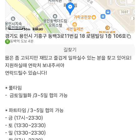
50m
경기도 용인시 기흥구 동백3로11번길 18 로뎀빌딩 1층 106호
동백역
도보 4분
용
길찾기
몸은 좀 고되지만 재밌고 즐겁게 일하실수 있는 분을 찾고 있어요! 
지원하실때 연락처 보내주셔야

연락드릴수 있습니다!

* 풀타임

-  금토일월화 /3~5일 협의 가능

* 파트타임 / 3~5일 협의 가능 

- 금 (17시~23:30)

- 토 (13:30~23:30)

- 일 (13:30~23:30)
