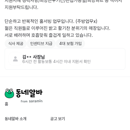
지원서에 경력사항/희망근무기간/면접가능일/희망파트 등 적어서 
지원부탁드립니다.

단순하고 반복적인 홀서빙 업무입니다. (주방업무x)

젊은 직원들로 이루어진 밝고 활기찬 분위기의 매장입니다.

서로 배려하며 호흡맞춰 즐겁게 일하고 있습니다.
식사 제공
인센티브 지급
4대 보험 가입
김**
사장님
6시간 전
활동
보통 4시간 이내 지원서 확인
홈
동네알바 소개
공고 보기