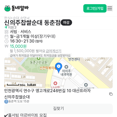
로그인/가입
한식>순대,순댓국
신의주찹쌀순대 동춘점
마감
지원
3
서빙
 · 
서비스
월~금
1개월 이상
(
장기우대
)
16:30~21:30
 (협의)
15,000원
월 1,500,000원 벌어요
급여계산기
급여가 최저임금 미달이어도 최저임금을 보장받아요
50m
인천광역시 연수구 앵고개로246번길 10 대산프라자 
신의주찹쌀순대
동춘역
도보 15분
1
길찾기
✔️홀서빙 아르바이트 모집
