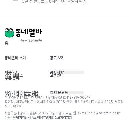
3일 전
활동
보통 8시간 이내 지원서 확인
홈
동네알바 소개
공고 보기
채용하기
공지사항
기업 서비스
고객센터
쿠폰 등록
사장님 자주 묻는 질문
앱 다운로드
알바님 자주 묻는 질문
(주) 사람인 | 대표이사 황현순 | 사업자등록번호 113-86-00917 
직업정보제공사업신고번호 서울 관악 제2005-6호 | 통신판매업신고번호 제2025-서울강
서-0847호
서울특별시 강서구 공항대로 165, C동 11층(마곡동, 원그로브) | help@saramin.co.kr
이용약관
위치기반서비스 이용약관
개인정보처리방침