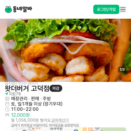
로그인/가입
1
/
3
음식점>양식>햄버거
왓더버거 고덕점
마감
지원
78
매장관리 · 판매
 · 
주방
토, 일
1개월 이상 (장기우대)
11:00~22:00
12,000원
월 1,056,000원 벌어요
급여계산기
급여가 최저임금 미달이어도 최저임금을 보장받아요