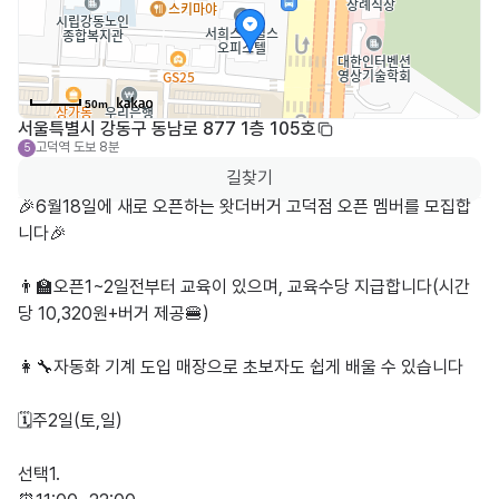
50m
서울특별시 강동구 동남로 877 1층 105호
고덕역
도보 8분
5
길찾기
🎉6월18일에 새로 오픈하는 왓더버거 고덕점 오픈 멤버를 모집합
니다🎉

👨‍🏫오픈1~2일전부터 교육이 있으며, 교육수당 지급합니다(시간
당 10,320원+버거 제공🍔)

👩‍🔧자동화 기계 도입 매장으로 초보자도 쉽게 배울 수 있습니다

🗓주2일(토,일)

선택1.
