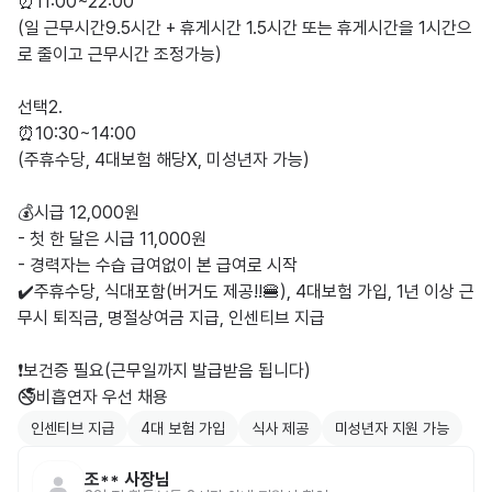
⏰️11:00~22:00

(일 근무시간9.5시간 + 휴게시간 1.5시간 또는 휴게시간을 1시간으
로 줄이고 근무시간 조정가능)

선택2.

⏰️10:30~14:00

(주휴수당, 4대보험 해당X, 미성년자 가능)

💰시급 12,000원

- 첫 한 달은 시급 11,000원

- 경력자는 수습 급여없이 본 급여로 시작

✔️주휴수당, 식대포함(버거도 제공!!🍔), 4대보험 가입, 1년 이상 근
무시 퇴직금, 명절상여금 지급, 인센티브 지급 

❗️보건증 필요(근무일까지 발급받음 됩니다)

인센티브 지급
4대 보험 가입
식사 제공
미성년자 지원 가능
조**
사장님