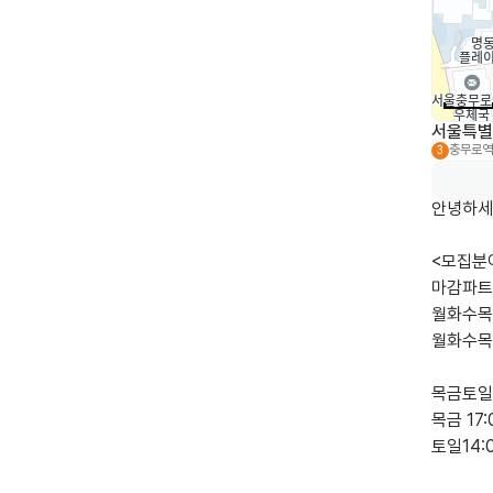
서울특별시
충무로역
3
안녕하세
<모집분야
마감파트(
월화수목(
월화수목 1
목금토일(
목금 17:
토일14:0