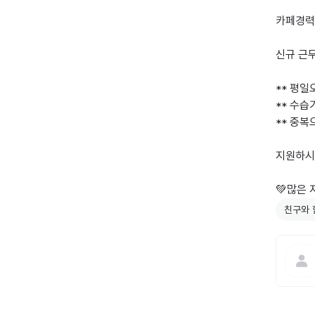
카페경력 
신규 근무
** 평일
** 수습
** 중복
지원하시는
💚많은
친구와 