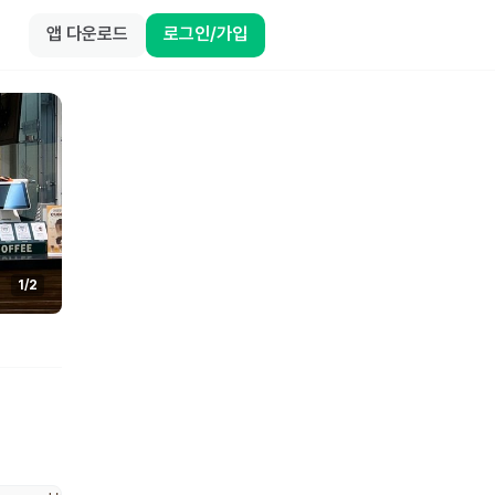
앱 다운로드
로그인/가입
1
/
2