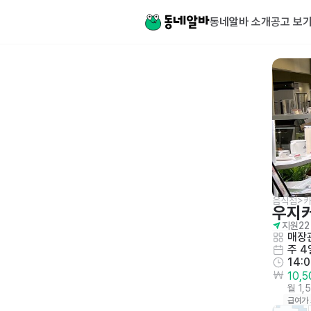
동네알바 소개
공고 보
음식점>카
우지
지원
22
매장관
주 4
14:
10,
월 1,
급여가