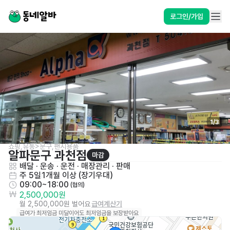
로그인/가입
1
/
3
쇼핑,유통>문구,팬시용품
알파문구 과천점
마감
배달 · 운송 · 운전
 · 
매장관리 · 판매
주 5일
1개월 이상 (장기우대)
09:00~18:00
 (협의)
2,500,000원
월 2,500,000원 벌어요
급여계산기
급여가 최저임금 미달이어도 최저임금을 보장받아요