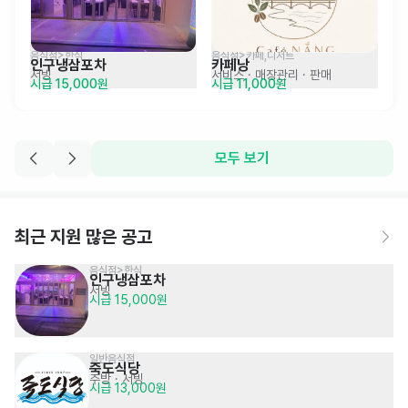
음식점>한식
음식점>카페,디저트
인구냉삼포차
카페낭
서빙
서비스
· 매장관리 · 판매
시급 15,000원
시급 11,000원
모두 보기
최근 지원 많은 공고
음식점>한식
인구냉삼포차
서빙
시급 15,000원
일반음식점
죽도식당
주방
· 서빙
시급 13,000원