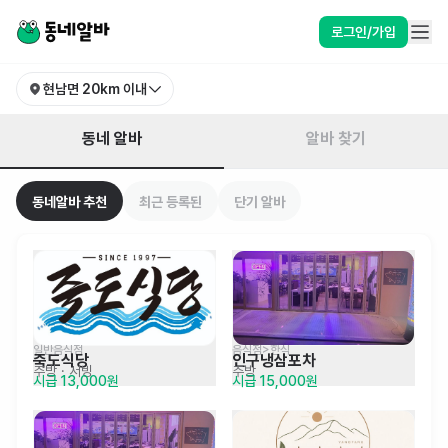
강원특별자치도 양양군 현남면 알바 찾기 | 동네알바
로그인/가입
현남면
20km 이내
동네 알바
알바 찾기
동네알바 추천
최근 등록된
단기 알바
일반음식점
음식점>한식
죽도식당
인구냉삼포차
주방
· 서빙
주방
시급 13,000원
시급 15,000원