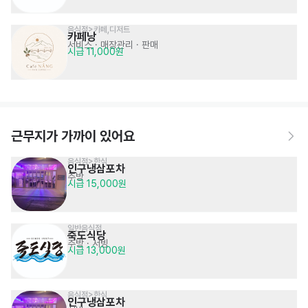
음식점>카페,디저트
카페낭
서비스
· 매장관리 · 판매
시급 11,000원
근무지가 가까이 있어요
음식점>한식
인구냉삼포차
주방
시급 15,000원
일반음식점
죽도식당
주방
· 서빙
시급 13,000원
음식점>한식
인구냉삼포차