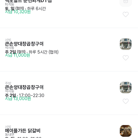
맥도날드 춘천퇴계DT점
퇴계동
토, 일
 · 
하루 6시간
 (협의)
시급 10,320원
서빙
큰손양대창곱창구이
석사동
주 2일
 · 
하루 5시간 (협의)
 (협의)
시급 11,000원
주방
큰손양대창곱창구이
석사동
주 2일
 · 
17:00~22:30
시급 13,000원
서빙
메이플가든 닭갈비
동내면