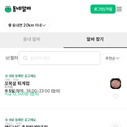
강원특별자치도 춘천시 동내면 알바 찾기 | 동네알바
로그인/가입
동내면
20km 이내
알바 찾기
동네 알바
필터
추천순
새로 등록된 공고예요
서빙
 · 
주방
꼬목살 퇴계점
퇴계동
주 5일
 · 
16:00~23:00 (협의)
 (협의)
시급 12,500원 (협의)
새로 등록된 공고예요
서비스
 · 
주방