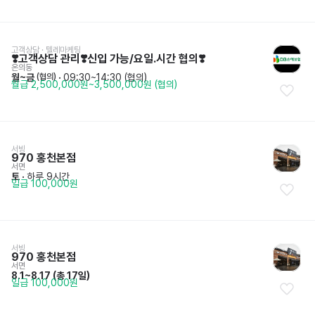
고객상담 · 텔레마케팅
❣️고객상담 관리❣️신입 가능/요일.시간 협의❣️
온의동
월~금
 · 
09:30~14:30 (협의)
 (협의)
월급 2,500,000원~3,500,000원 (협의)
서빙
970 홍천본점
서면
토
 · 
하루 9시간
일급 100,000원
서빙
970 홍천본점
서면
8.1~8.17
 (
총 17일
)
일급 100,000원