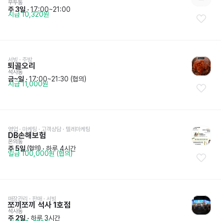
우두동
주 3일
 · 
17:00~21:00
시급 10,320원
서빙
 · 
주방
퇴골오리
석사동
금~일
 · 
17:00~21:30 (협의)
시급 11,000원
영업 · 마케팅
 · 
고객상담 · 텔레마케팅
DB손해보험
온의동
주 5일
 · 
하루 4시간
 (협의)
일급 100,000원 (협의)
매장관리 · 판매
 · 
서빙
쪼끼쪼끼 석사 1호점
석사동
주 2일
 · 
하루 3시간