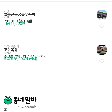
서빙
팔봉산용궁불쭈꾸미
서면
7.11~8.9
 (
총 10일
)
시급 12,000원
가축사육관리
고탄목장
사북면
주 3일
 · 
하루 4시간 (협의)
 (협의)
월급 528,000원 (협의)
홈