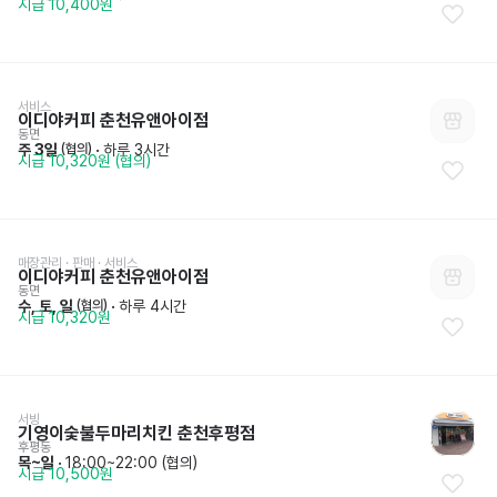
시급 10,400원
서비스
이디야커피 춘천유앤아이점
동면
주 3일
 · 
하루 3시간
 (협의)
시급 10,320원 (협의)
매장관리 · 판매
 · 
서비스
이디야커피 춘천유앤아이점
동면
수, 토, 일
 · 
하루 4시간
 (협의)
시급 10,320원
서빙
기영이숯불두마리치킨 춘천후평점
후평동
목~일
 · 
18:00~22:00 (협의)
시급 10,500원