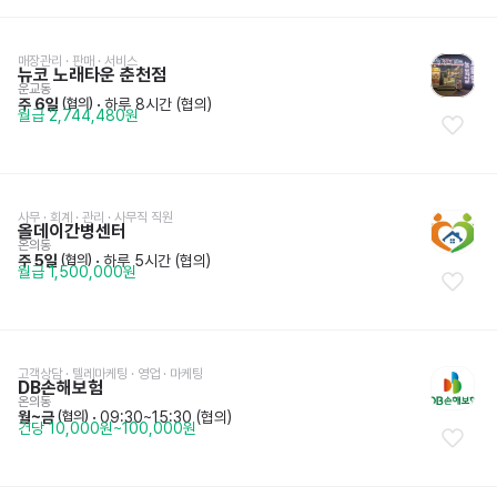
매장관리 · 판매
 · 
서비스
뉴코 노래타운 춘천점
운교동
주 6일
 · 
하루 8시간 (협의)
 (협의)
월급 2,744,480원
사무 · 회계 · 관리
 · 
사무직 직원
올데이간병센터
온의동
주 5일
 · 
하루 5시간 (협의)
 (협의)
월급 1,500,000원
고객상담 · 텔레마케팅
 · 
영업 · 마케팅
DB손해보험
온의동
월~금
 · 
09:30~15:30 (협의)
 (협의)
건당 10,000원~100,000원