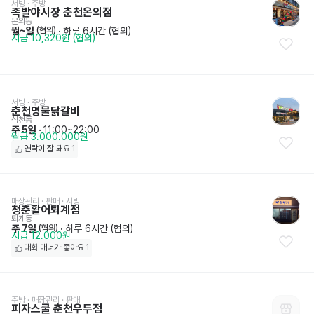
서빙
 · 
주방
족발야시장 춘천온의점
온의동
월~일
 · 
하루 6시간 (협의)
 (협의)
시급 10,320원 (협의)
서빙
 · 
주방
춘천명물닭갈비
삼천동
주 5일
 · 
11:00~22:00
월급 3,000,000원
연락이 잘 돼요
1
매장관리 · 판매
 · 
서빙
청춘활어퇴계점
퇴계동
주 7일
 · 
하루 6시간 (협의)
 (협의)
시급 12,000원
대화 매너가 좋아요
1
주방
 · 
매장관리 · 판매
피자스쿨 춘천우두점