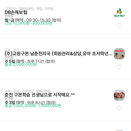
고객상담 · 텔레마케팅
 · 
영업 · 마케팅
DB손해보험
온의동
월~금
 · 
09:30~15:30 (협의)
 (협의)
건당 10,000원~300,000원
교육 · 강사
(주)교원구몬 남춘천지국 (회원관리&상담,유아 초저학년 10분관리)
온의동
주 5일
 · 
하루 1시간 (협의)
 (협의)
월급 2,000,000원
교육 · 강사
 · 
고객상담 · 텔레마케팅
춘천 구몬학습 선생님으로 시작해요.^^
온의동
주 3일
 · 
하루 8시간 (협의)
 (협의)
월급 1,000,000원~1,500,000원