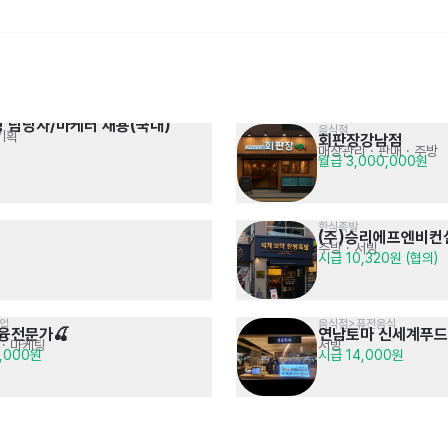
팅 담당자/마케터 채용(국내)
음식점
기획
회판장강남점
[중장년층 우대] 
물류관리 경력사원 채용
매장관리 · 판매
· 주방
주요고객을 위한 전문적인 재무 상담
자재 입출고 관리
월급 3,000,000원
면접 후 결정
연봉 4,000만원 이상 (면접 후 협의)
GFC사업부/SFP지역단 금융영업
한식족발
(주)승리에프엔비컨
주방
· 서빙
시급 10,320원 (협의)
영업
음식점>퓨전음식
[입사축하금] 주2/3일/숏타임 
전기/기계전공 기술 영업사원
금융전문가🍒
연남토마 신세계푸드
입고, 출고, 재고관리, 상품분류 등
2차전지 / 반도체 및 조립장비 등
 · 마케팅
서빙
월급 : 1,884,962원
면접 후 결정
0,000원
시급 14,000원
선택