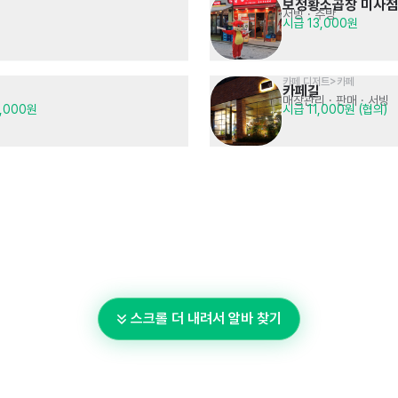
보정황소곱창 미사점
서빙
· 주방
시급 13,000원
카페,디저트>카페
카페길
매장관리 · 판매
· 서빙
0,000원
시급 11,000원 (협의)
스크롤 더 내려서 알바 찾기