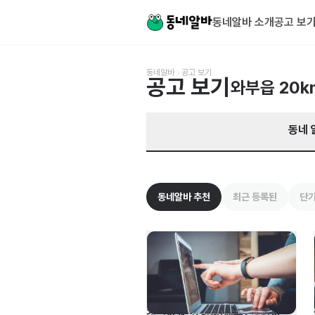
경기 남양주시 와부읍 알바 찾기 | 동네알바
동네알바 소개
공고 보
동네알바
공고 보기
공고 보기
와부읍
20k
동네 
동네알바 추천
최근 등록된
단기
경영지원팀(회계/재무) 경력사원 