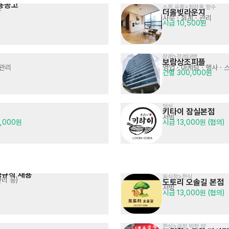
용공고
쇼핑,유통>화장품,향수
등
더올빚라운지
사무 · 회계 · 관리
시급 10,500원
장례>장례대행
보람상조피플
 관리
영업 · 마케팅
· 행사 · 
건별 300,000원
일식
키타이 잠실본점
서빙
0,000원
시급 13,000원 (협의)
정규직 채용
음식점>한식
리 등)
도토리 오솔길 본점
서빙
시급 13,000원 (협의)
한식>곱창,막창,양