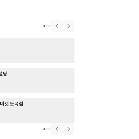
외식·음료
★동료구함★ 쿠
[본사] 플랫폼 사업팀 정산 담당 
매장관리 · 판매
· 
정산 오류 확인 및 문의 대응
시급 11,500원 (협
추후 논의
계약직 채용
음식점>양식>햄버거
설팅
브루클린 더 버
매장관리 · 판매
· 
시급 10,320원
프리미럼 카라반 리조트
재무회계 담당자 채용
마켓 도곡점
주식회사 코원이
SAP FI 결산, 별도재무제표 작성
영업 · 마케팅
· 고
면접 후 결정
월급 1,000,000