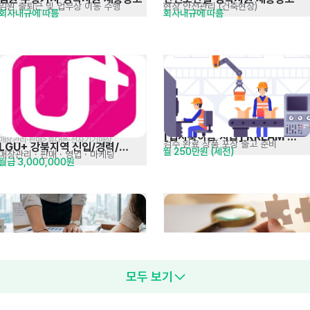
임원 출퇴근 및 업무상 이동 수행
현장 안전관리 (건축현장)
회사내규에 따름
회사내규에 따름
[입사축하금 지급] KREAM 
매장관리·판매>휴대폰·전자기기매장
검수 완료 상품 포장 출고 준비
LGU+ 강북지역 신입/경력/
월 250만원 (세전)
검수센터 출고검수 크루원
매장관리 · 판매
· 영업 · 마케팅
월급 3,000,000원
동반입사 적극채용
시스템 엔지니어 신입 및 경력 
[입사축하금 지급] KREAM 
모두 보기
프로젝트 구축 및 수행 등
정품 검수 및 가품 식별
면접 후 결정
월 250만원 (세전)
모집
검수센터 상품검수 크루원