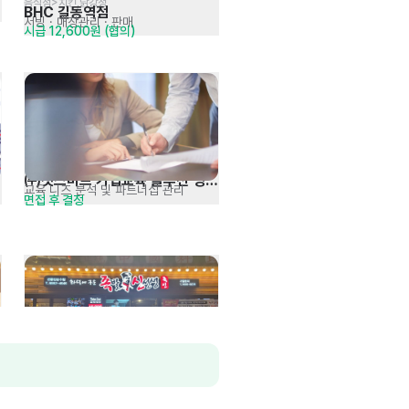
음식점>치킨,닭강정
BHC 길동역점
서빙
· 매장관리 · 판매
시급 12,600원 (협의)
㈜겟스마트 기업교육 솔루션 영업 
교육 니즈 분석 및 파트너십 관리
면접 후 결정
전문가 채용 공고
육류,고기요리>족발,보쌈
족발신선생 선릉김승수점
서빙
· 주방
시급 13,000원