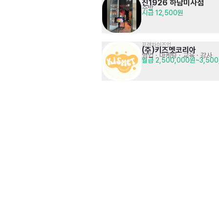
진1926 하남미사점
주방
시급 12,500원
프랜차이즈업
(주)키즈멧코리아
영업 · 마케팅
· 교육 · 강사
월급 2,500,000원~3,50