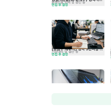
회계전표 입력 및 승인 등
면접 후 결정
채용
[강남구 세무사] 경력 3년이상 
기장대리 및 결산 등
면접 후 결정
세무회계사무원 모집
세무회계 경력직 채용
세무기장, 회계결산, 법인결산 등
면접 후 결정