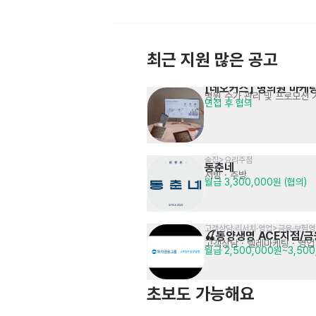
최근 지원 많은 공고
[네오커스] 병의원 마케
병원 수가 관리 및 프로모션 
면접 후 협의
데이터(EXCEL) 관리 사무직 채용
마케팅 데이터 분석 및 정리
시급 12,000원
술집>요리주점
동춘네
서빙
· 주방
월급 3,300,000원 (협의)
고객상담·리서치·영업>금융·보험
[입사축하금 지급] KREAM 
🍒동양생명 ACE지점/
상품 구성 및 컨디션 체크 등
고객상담 · 텔레마케팅
· 영업
월 250만원 (세전)
월급 2,500,000원~3,50
검수센터 입고검수 크루원
초보도 가능해요