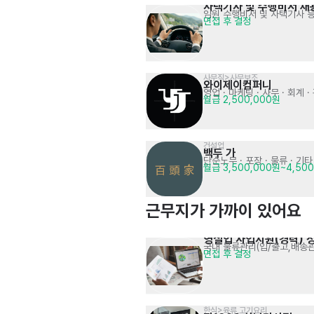
사택기사 및 수행비서 채
임원 수행비서 및 사택기사 
면접 후 결정
사무직>사무보조
와이제이컴퍼니
영업 · 마케팅
· 사무 · 회계 ·
월급 2,500,000원
건설업 
백두 가
단순노무 · 포장 · 물류
· 기타
월급 3,500,000원~4,50
근무지가 가까이 있어요
영실업 사업지원(경력) 
국내 물류관리(입/출고,배송관
면접 후 결정
한식>육류,고기요리